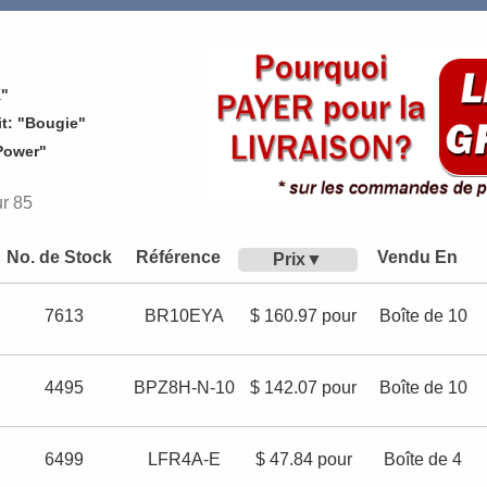
K"
t: "Bougie"
Power"
ur 85
No. de Stock
Référence
Vendu En
Prix
7613
BR10EYA
$ 160.97 pour
Boîte de 10
4495
BPZ8H-N-10
$ 142.07 pour
Boîte de 10
6499
LFR4A-E
$ 47.84 pour
Boîte de 4