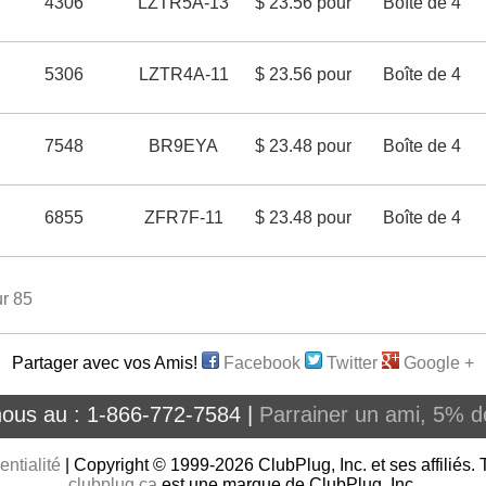
4306
LZTR5A-13
$ 23.56 pour
Boîte de 4
5306
LZTR4A-11
$ 23.56 pour
Boîte de 4
7548
BR9EYA
$ 23.48 pour
Boîte de 4
6855
ZFR7F-11
$ 23.48 pour
Boîte de 4
ur 85
Partager avec vos Amis!
Facebook
Twitter
Google +
nous au : 1-866-772-7584 |
Parrainer un ami, 5% de
entialité
| Copyright © 1999-2026 ClubPlug, Inc. et ses affiliés. 
clubplug.ca
est une marque de ClubPlug, Inc.