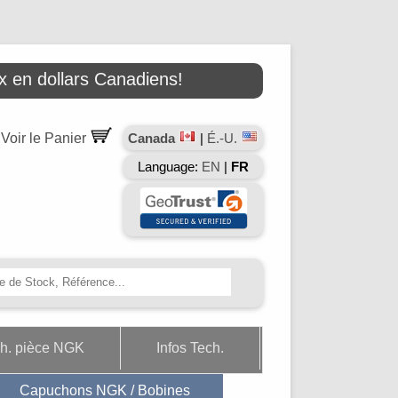
 en dollars Canadiens!
Voir le Panier
Canada
|
É.-U.
Language:
EN
|
FR
h. pièce NGK
Infos Tech.
Capuchons NGK / Bobines