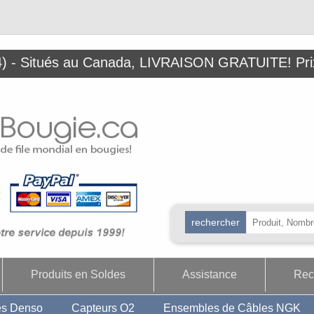
 - Situés au Canada, LIVRAISON GRATUITE! Prix
Produits en Soldes
Assistance
Rec
es Denso
Capteurs O2
Ensembles de Câbles NGK