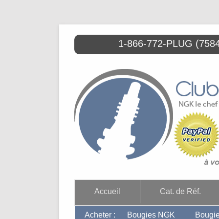
1-866-772-PLUG (7584)
Accueil
Cat. de Réf.
Acheter :
Bougies NGK
Bougi