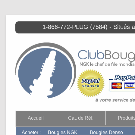
1-866-772-PLUG (7584) - Situés 
Accueil
Cat. de Réf.
Produit
Acheter :
Bougies NGK
Bougies Denso