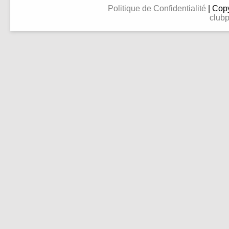
Politique de Confidentialité
| Copy
clubp