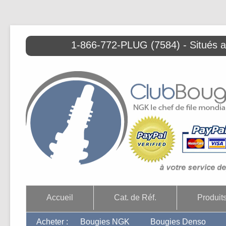
1-866-772-PLUG (7584) - Situés 
Accueil
Cat. de Réf.
Produit
Acheter :
Bougies NGK
Bougies Denso