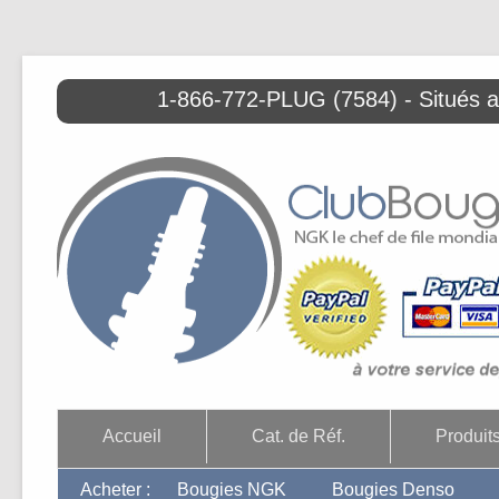
1-866-772-PLUG (7584) - Situés 
Accueil
Cat. de Réf.
Produit
Acheter :
Bougies NGK
Bougies Denso