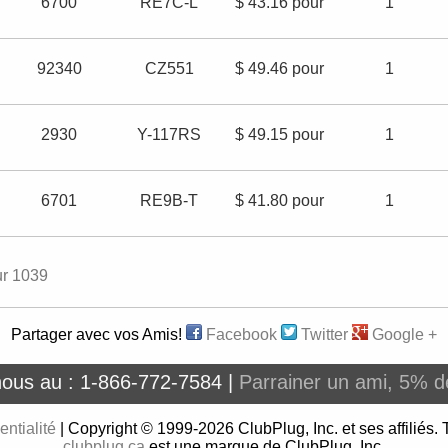
6700
RE7C-L
$ 43.16 pour
1
92340
CZ551
$ 49.46 pour
1
2930
Y-117RS
$ 49.15 pour
1
6701
RE9B-T
$ 41.80 pour
1
ur 1039
Partager avec vos Amis!
Facebook
Twitter
Google +
nous au : 1-866-772-7584 |
Parrainer un ami, 5% de
entialité
| Copyright © 1999-2026 ClubPlug, Inc. et ses affiliés. 
clubplug.ca
est une marque de ClubPlug, Inc.