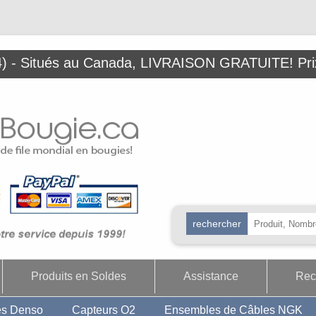
 - Situés au Canada, LIVRAISON GRATUITE! Prix
Produits en Soldes
Assistance
Rec
es Denso
Capteurs O2
Ensembles de Câbles NGK