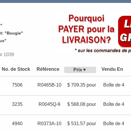
K"
t: "Bougie"
ous"
ur 1039
No. de Stock
Référence
Vendu En
Prix
7506
R0465B-10
$ 709.35 pour
Boîte de 4
3235
R0045Q-9
$ 568.08 pour
Boîte de 4
4940
R0373A-10
$ 531.57 pour
Boîte de 4