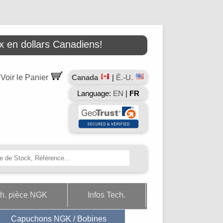
 en dollars Canadiens!
Voir le Panier
Canada
|
É.-U.
Language:
EN
|
FR
h. pièce NGK
Infos Tech.
Capuchons NGK / Bobines