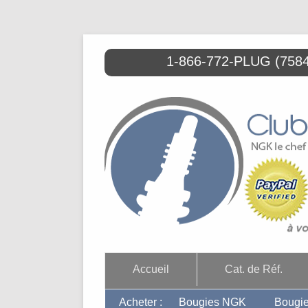
1-866-772-PLUG (7584)
Accueil
Cat. de Réf.
Acheter :
Bougies NGK
Bougi